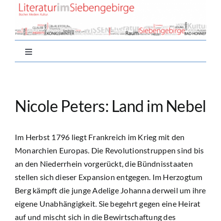
Zum
Inhalt
springen
Toggle
Navigation
Home
Nicole Peters: Land im Nebel
Aktuell
Im Herbst 1796 liegt Frankreich im Krieg mit den
Nachlese
Monarchien Europas. Die Revolutionstruppen sind bis
an den Niederrhein vorgerückt, die Bündnisstaaten
Autor*innen
stellen sich dieser Expansion entgegen. Im Herzogtum
Berg kämpft die junge Adelige Johanna derweil um ihre
eigene Unabhängigkeit. Sie begehrt gegen eine Heirat
Buchtipps
auf und mischt sich in die Bewirtschaftung des