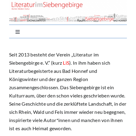
Zum
Inhalt
springen
Toggle
Navigation
Home
Seit 2013 besteht der Verein „Literatur im
Siebengebirge e. V.” (kurz
LiS
). In ihm haben sich
Aktuell
Literaturbegeisterte aus Bad Honnef und
Königswinter und der ganzen Region
zusammengeschlossen. Das Siebengebirge ist ein
Nachlese
Kulturraum, über den schon vieles geschrieben wurde.
Seine Geschichte und die zerklüftete Landschaft, in der
Autor*innen
sich Rhein, Wald und Fels immer wieder neu begegnen,
inspirierte viele Autor*innen und manchen von ihnen
Buchtipps
ist es auch Heimat geworden.