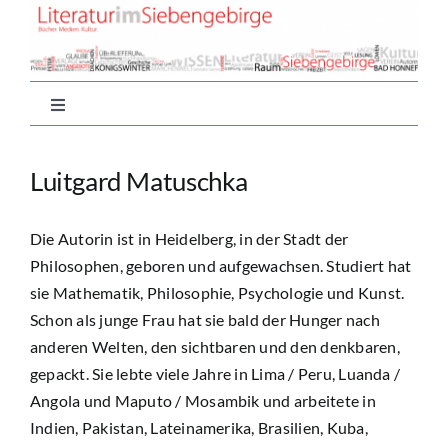
Zum
Inhalt
springen
Toggle
Navigation
Home
Luitgard Matuschka
Aktuell
Die Autorin ist in Heidelberg, in der Stadt der
Philosophen, geboren und aufgewachsen. Studiert hat
Nachlese
sie Mathematik, Philosophie, Psychologie und Kunst.
Schon als junge Frau hat sie bald der Hunger nach
anderen Welten, den sichtbaren und den denkbaren,
Autor*innen
gepackt. Sie lebte viele Jahre in Lima / Peru, Luanda /
Angola und Maputo / Mosambik und arbeitete in
Buchtipps
Indien, Pakistan, Lateinamerika, Brasilien, Kuba,