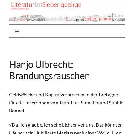
Zum
Inhalt
springen
Toggle
Navigation
Home
Hanjo Ulbrecht:
Aktuell
Brandungsrauschen
Nachlese
Geldwäsche und Kapitalverbrechen in der Bretagne –
für alle Leser:innen von Jean-Luc Bannalec und Sophie
Autor*innen
Bonnet
»’Da! Ich glaube, ich sehe Lichter vor uns. Das könnten
Buchtipps
Häuser sein.‘, jubilierte Markus nach einer Weile. ‚Hör