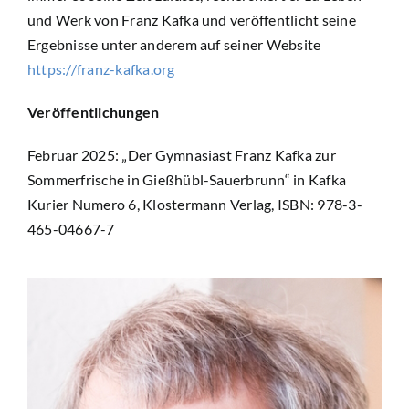
und Werk von Franz Kafka und veröffentlicht seine
Mitmachen
Ergebnisse unter anderem auf seiner Website
https://franz-kafka.org
Newsletter
Veröffentlichungen
Suche
Februar 2025: „Der Gymnasiast Franz Kafka zur
nach:
Sommerfrische in Gießhübl-Sauerbrunn“ in Kafka
Kurier Numero 6, Klostermann Verlag, ISBN: 978-3-
465-04667-7