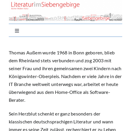
Zum
Inhalt
springen
Toggle
Navigation
Home
Thomas Außem wurde 1968 in Bonn geboren, blieb
dem Rheinland stets verbunden und zog 2003 mit
Aktuell
seiner Frau und ihren gemeinsamen zwei Kindern nach
Königswinter-Oberpleis. Nachdem er viele Jahre in der
IT Branche weltweit unterwegs war, arbeitet er heute
Nachlese
überwiegend aus dem Home-Office als Software-
Berater.
Autor*innen
Sein Herzblut schenkt er ganz besonders der
klassischen deutschsprachigen Literatur und wann
Buchtipps
immer es seine Zeit zulässt, recherchiert er zu Leben