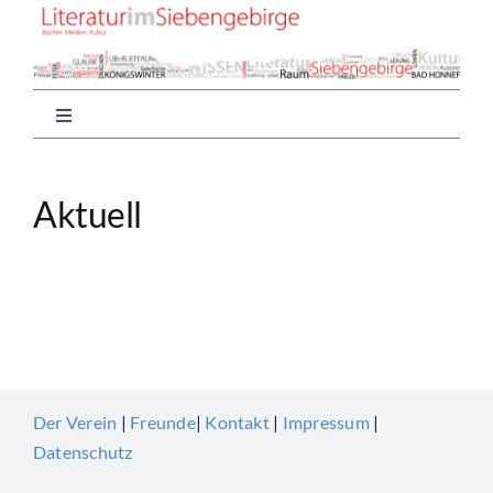
Zum
Inhalt
springen
Toggle
Navigation
Home
Aktuell
Aktuell
Nachlese
Autor*innen
Der Verein
|
Freunde
|
Kontakt
|
Impressum
|
Datenschutz
Buchtipps