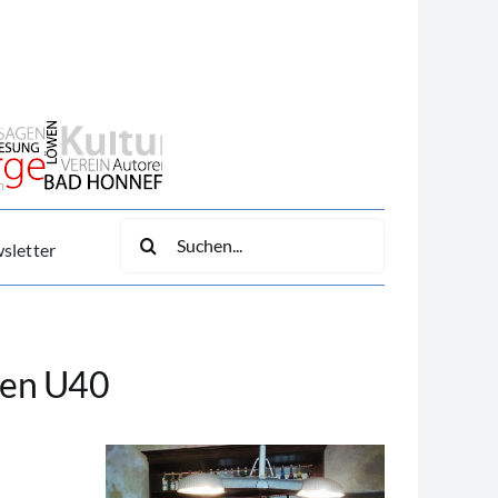
Suche
sletter
nach:
ren U40