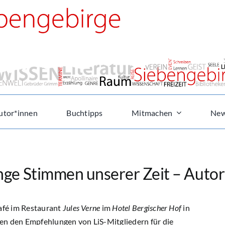
utor*innen
Buchtipps
Mitmachen
New
nge Stimmen unserer Zeit – Auto
Café im Restaurant
Jules Verne
im
Hotel Bergischer Hof
in
en den Empfehlungen von LiS-Mitgliedern für die