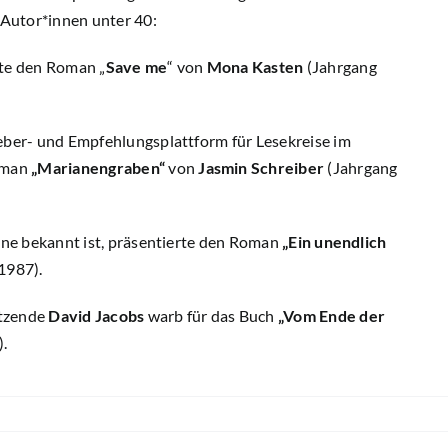
Autor*innen unter 40:
lte den Roman „
Save me
“ von
Mona Kasten
(Jahrgang
geber- und Empfehlungsplattform für Lesekreise im
Roman
„Marianengraben“
von
Jasmin Schreiber
(Jahrgang
mane bekannt ist, präsentierte den Roman
„Ein unendlich
1987).
itzende
David Jacobs
warb für das Buch
„Vom Ende der
.